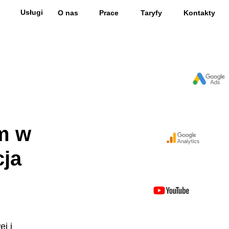
Usługi
O nas
Prace
Taryfy
Kontakty
am w
cja
j i