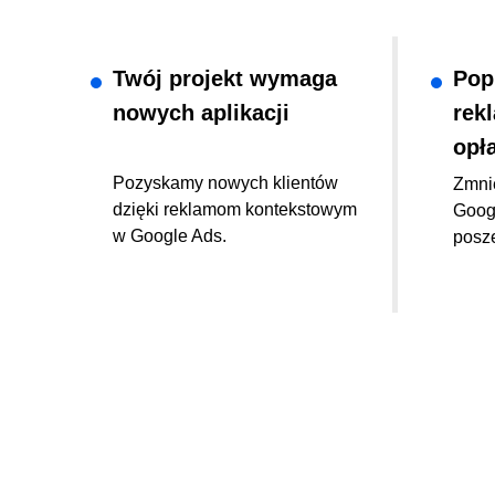
Twój projekt wymaga
Pop
nowych aplikacji
rek
opła
Pozyskamy nowych klientów
Zmni
dzięki reklamom kontekstowym
Googl
w Google Ads.
posz