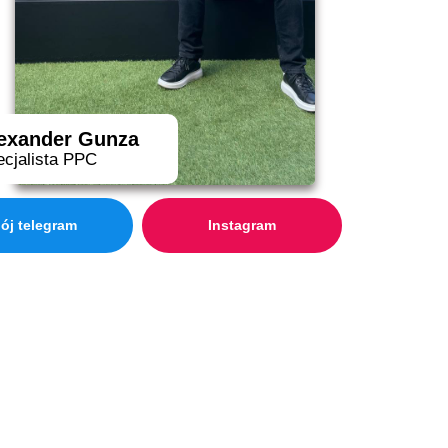
exander Gunza
ecjalista PPC
ój telegram
Instagram