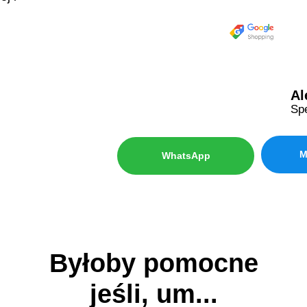
Al
Sp
M
WhatsApp
Byłoby pomocne
jeśli, um...